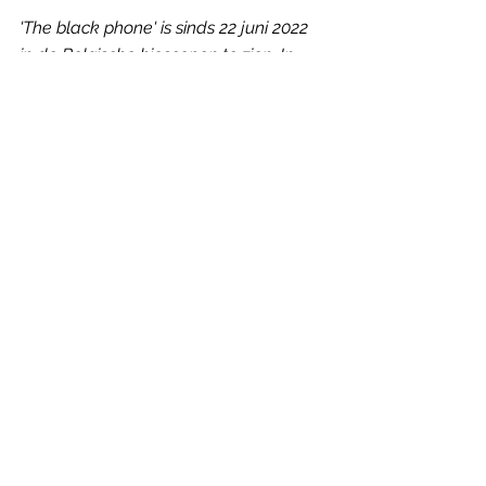
'The black phone' is sinds 22 juni 2022 
in de Belgische bioscopen te zien. In 
Nederland kwam deze film op 28 juli 
2022 in de zalen.
Genoten van dit artikel? Neem een 
jaarabonnement op Humbug en 
ontvang elk kwartaal een oogstrelend 
magazine in je bus. Zo maak je 
meteen ook onafhankelijke 
filmjournalistiek mogelijk.
Jaarabonnement Humbug