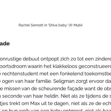
Rachel Sennott in 'Shiva baby' (© Mubi)
çade
nrustige debuut ontpopt zich zo tot een zinder
ortsdroom waarin het klakkeloos geconstrueerd
e rechtenstudent met een fonkelend toekomstbee
e ogen van haar familie. Seligman zorgt ervoor da
t te missen van de scheurende façade want de o
seconde van haar heldin. Niet als ze tijdens de 
atjes trekt om Max uit te dagen, niet als ze de e
’ en hun wolk van een baby ontmoet, niet als haa