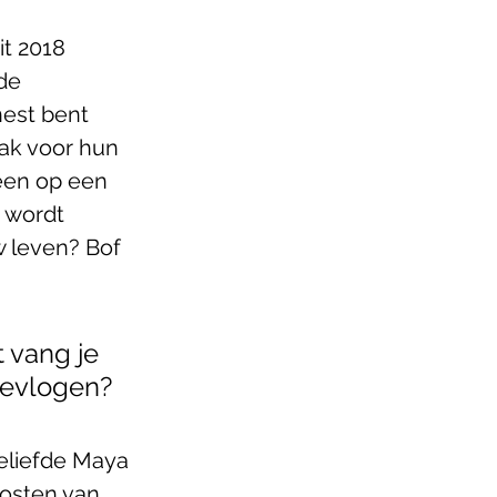
t 2018 
de 
nest bent 
ak voor hun 
een op een 
t wordt 
w leven? Bof 
 vang je 
tgevlogen?
geliefde Maya 
kosten van 