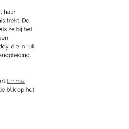
t haar 
s trekt. De 
ls ze bij het 
een 
’ die in ruil 
nopleiding. 
nt 
Emma 
e blik op het 