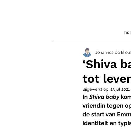
ho
Johannes De Breu
‘Shiva b
tot leve
Bijgewerkt op:
23 jul 2021
In 
Shiva baby
 kom
vriendin tegen o
de start van Emm
identiteit en typ