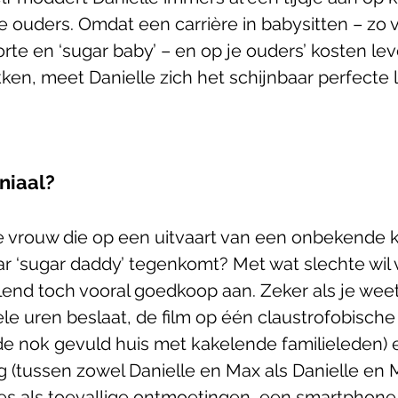
 ouders. Omdat een carrière in babysitten – zo 
rte en ‘sugar baby’ – en op je ouders’ kosten leve
ken, meet Danielle zich het schijnbaar perfecte 
niaal?
 vrouw die op een uitvaart van een onbekende k
ar ‘sugar daddy’ tegenkomt? Met wat slechte wil 
elend toch vooral goedkoop aan. Zeker als je weet
le uren beslaat, de film op één claustrofobische
de nok gevuld huis met kakelende familieleden) en
 (tussen zowel Danielle en Max als Danielle en Mo
es als toevallige ontmoetingen, een smartphone 