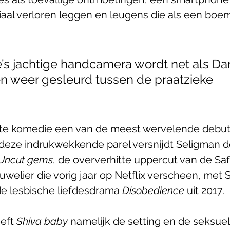
iaal verloren leggen en leugens die als een boe
’s jachtige handcamera wordt net als Dan
en weer gesleurd tussen de praatzieke 
rte komedie een van de meest wervelende debut
n deze indrukwekkende parel versnijdt Seligman d
Uncut gems
, de oververhitte uppercut van de Saf
uwelier die vorig jaar op Netflix verscheen, met 
de lesbische liefdesdrama 
Disobedience
 uit 2017. 
eft 
Shiva baby
 namelijk de setting en de seksue