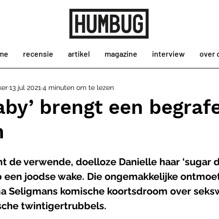
me
recensie
artikel
magazine
interview
over 
ker
13 jul 2021
4 minuten om te lezen
aby’ brengt een begraf
n
t de verwende, doelloze Danielle haar ‘sugar 
p een joodse wake. Die ongemakkelijke ontmoe
a Seligmans komische koortsdroom over seksw
ische twintigertrubbels.