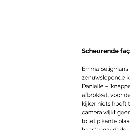
Scheurende fa
Emma Seligmans o
zenuwslopende ko
Danielle – ‘knapp
afbrokkelt voor d
kijker niets hoef
camera wijkt geen 
toilet pikante pla
haar ‘sugar daddy