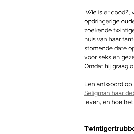
‘Wie is er dood?’,
opdringerige oude
zoekende twintiger
huis van haar tan
stomende date opzi
voor seks en geze
Omdat hij graag 
Een antwoord op Da
Seligman haar de
leven, en hoe het (
Twintigertrubb