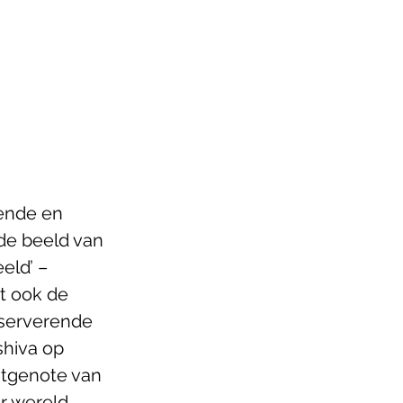
ende en 
e beeld van 
ld’ – 
t ook de 
bserverende 
shiva op 
chtgenote van 
r wereld 