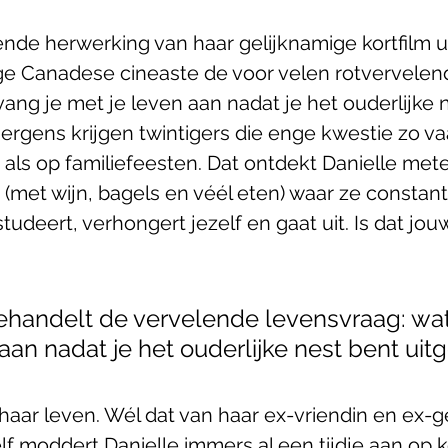
nde herwerking van haar gelijknamige kortfilm ui
ge Canadese cineaste de voor velen rotvervelen
ang je met je leven aan nadat je het ouderlijke 
ergens krijgen twintigers die enge kwestie zo va
ls op familiefeesten. Dat ontdekt Danielle met
l’ (met wijn, bagels en véél eten) waar ze constan
tudeert, verhongert jezelf en gaat uit. Is dat jou
ehandelt de vervelende levensvraag: wat
aan nadat je het ouderlijke nest bent ui
t haar leven. Wél dat van haar ex-vriendin en ex-
lf moddert Danielle immers al een tijdje aan op 