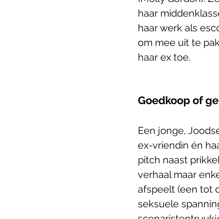
haar middenklasse
haar werk als esco
om mee uit te pak
haar ex toe. 
Goedkoop of ge
Een jonge, Joodse
ex-vriendin én ha
pitch naast prikk
verhaal maar enke
afspeelt (een tot 
seksuele spanning
scenaristentruukj