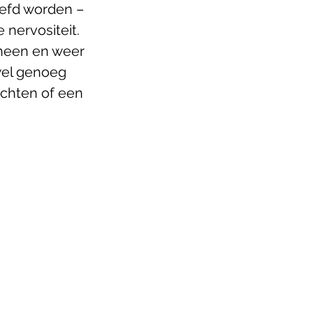
efd worden – 
 nervositeit. 
 heen en weer 
wel genoeg 
ichten of een 