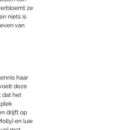
verbloemt ze 
n niets is 
leven van 
ennis haar 
voelt deze 
 dat het 
 plek 
 drijft op 
lly) en luie 
vol met 