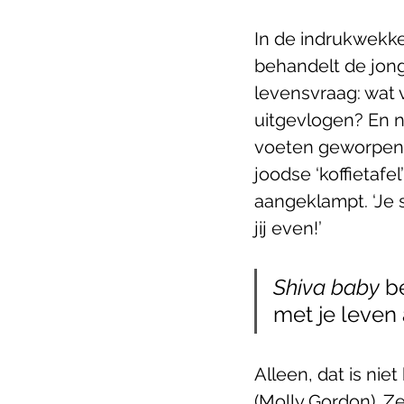
In de indrukwekke
behandelt de jon
levensvraag: wat v
uitgevlogen? En n
voeten geworpen a
joodse ‘koffietafe
aangeklampt. ‘Je s
jij even!’ 
Shiva baby
 b
met je leven 
Alleen, dat is nie
(Molly Gordon). Ze