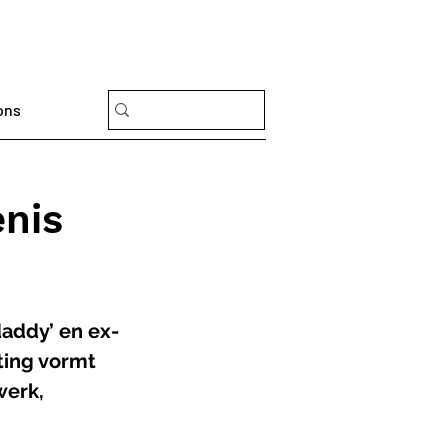
ons
enis
daddy’ en ex-
ting vormt 
erk, 