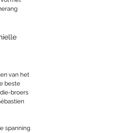
merang 
ielle 
en van het 
e beste 
die-broers 
Sébastien 
le spanning 