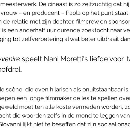
meesterwerk. De cineast is zo zelfzuchtig dat hij
n vrouw – en producent – Paola op het punt staat
n de relatie met zijn dochter, filmcrew en sponsor
t is een anderhalf uur durende zoektocht naar ver
ging tot
zelfverbetering al wat beter uitdraait da
avvenire
 speelt Nani Moretti's liefde voor It
ofdrol.
e scène, die even hilarisch als onuitstaanbaar is,
oepen een jonge filmmaker de les te spellen over 
 geweld moet ten alle koste vermeden worden, z
tracht die woorden zelfs in de mond te leggen van 
iovanni lijkt niet te beseffen dat zijn sociaal on