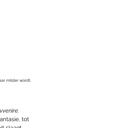
maar milder wordt.
avvenire. 
antasie, tot 
it slaagt 