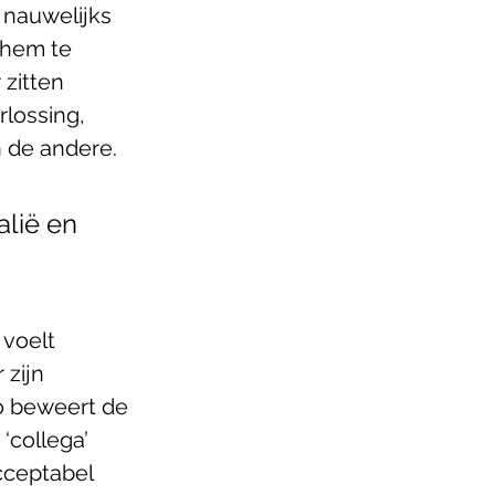
 nauwelijks 
 hem te 
 zitten 
lossing, 
n de andere.
alië en 
 voelt 
zijn 
o beweert de 
‘collega’ 
acceptabel 