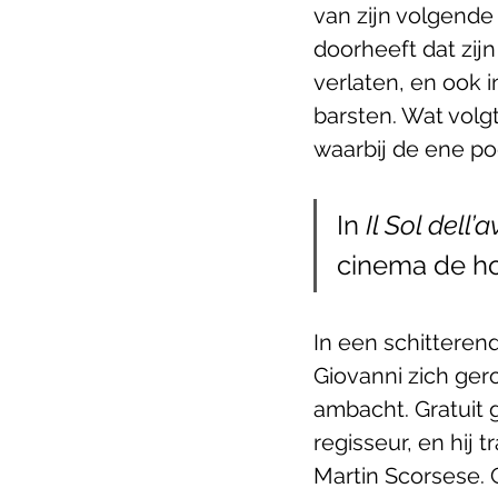
van zijn volgende 
doorheeft dat zij
verlaten, en ook i
barsten. Wat volg
waarbij de ene po
In 
Il Sol dell’
cinema de ho
In een schitterend
Giovanni zich ger
ambacht. Gratuit
regisseur, en hij 
Martin Scorsese. G