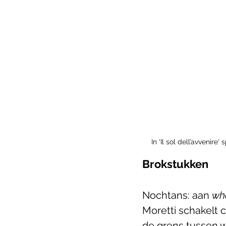
In 'Il sol dell’avvenir
Brokstukken
Nochtans: aan 
wha
Moretti schakelt co
de grens tussen we