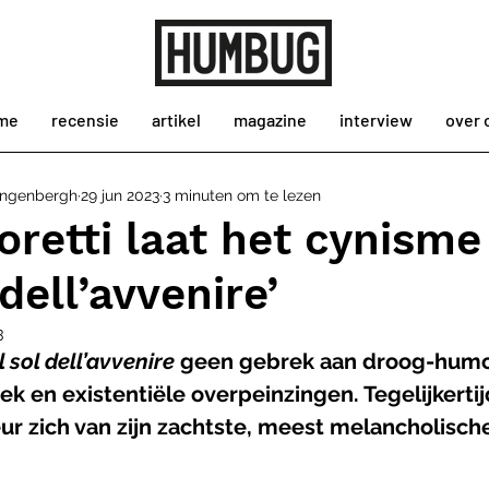
me
recensie
artikel
magazine
interview
over 
angenbergh
29 jun 2023
3 minuten om te lezen
retti laat het cynisme
l dell’avvenire’
3
Il sol dell’avvenire 
geen gebrek aan droog-humor
ek en existentiële overpeinzingen. Tegelijkertij
eur zich van zijn zachtste, meest melancholische