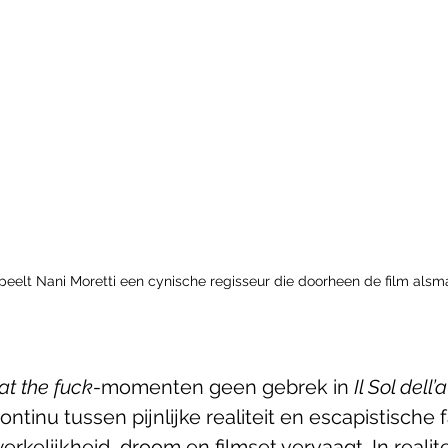
e' speelt Nani Moretti een cynische regisseur die doorheen de film als
t the fuck-
momenten geen gebrek in 
Il Sol dell’
ntinu tussen pijnlijke realiteit en escapistische f
rkelijkheid, droom en filmset vervaagt. In realite