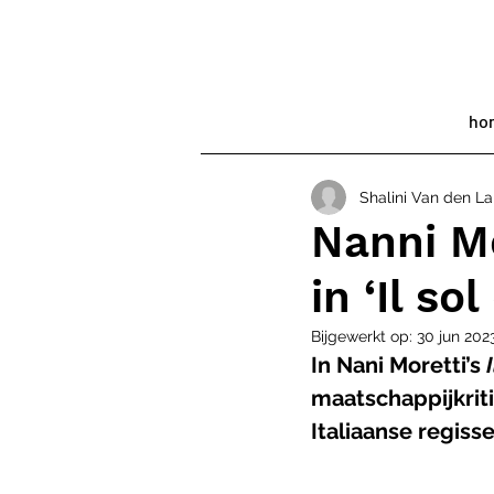
ho
Shalini Van den L
Nanni Mo
in ‘Il so
Bijgewerkt op:
30 jun 202
In Nani Moretti’s 
maatschappijkriti
Italiaanse regiss