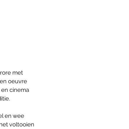
urore met 
een oeuvre 
ë en cinema 
tie.
el en wee 
het voltooien 