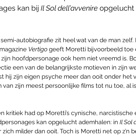
ges kan bij 
Il Sol dell’avvenire 
opgelucht 
e semi-autobiografie zit heel wat van de man zelf. 
mmagazine 
Vertigo
 geeft Moretti bijvoorbeeld toe 
 zijn hoofdpersonage ook hem niet vreemd is. B
ectie een van de belangrijkste motieven in zijn wer
st hij zijn eigen psyche meer dan ooit onder het 
an zijn meest persoonlijke films tot nu toe, al is 
n kritiek had op Moretti’s cynische, narcistische 
dpersonages kan opgelucht ademhalen: in 
Il Sol
zich milder dan ooit. Toch is Moretti net op z’n be