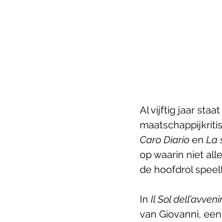
Al vijftig jaar st
maatschappijkritis
Caro Diario 
en 
La 
op waarin niet all
de hoofdrol speelt
In 
Il Sol dell’avveni
van Giovanni, een