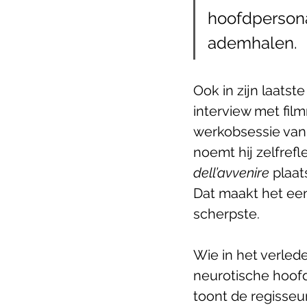
hoofdpersona
ademhalen.
Ook in zijn laatst
interview met fil
werkobsessie van
noemt hij zelfrefl
dell’avvenire
 plaat
Dat maakt het een v
scherpste.
Wie in het verlede
neurotische hoof
toont de regisseur 