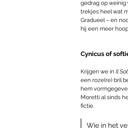
gedrag op weinig 
trekjes heel wat m
Gradueel – en no
hij een meer hoop
Cynicus of softi
Krijgen we in 
Il So
een roze(re) bril
hem vormgegeven
Moretti al sinds h
fictie.
Wie in het ve