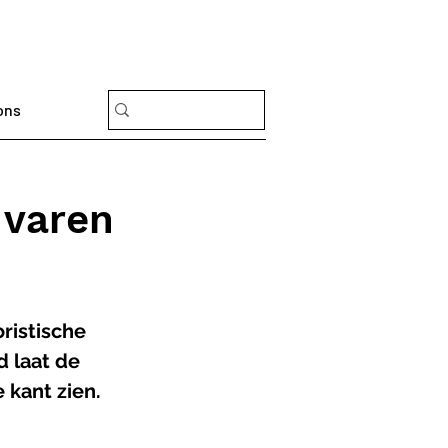
ons
 varen
istische 
d laat de 
 kant zien.