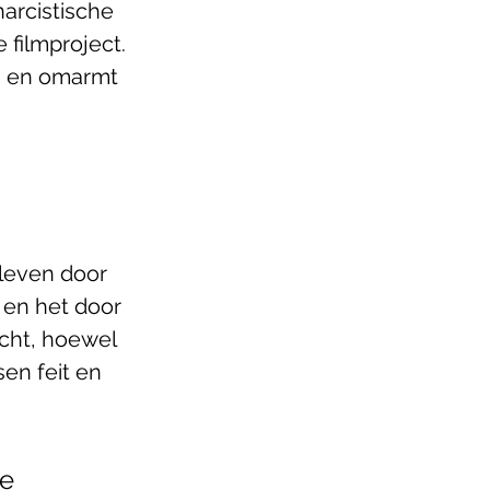
arcistische 
 filmproject. 
, en omarmt 
 leven door 
 en het door 
ocht, hoewel 
sen feit en 
e 