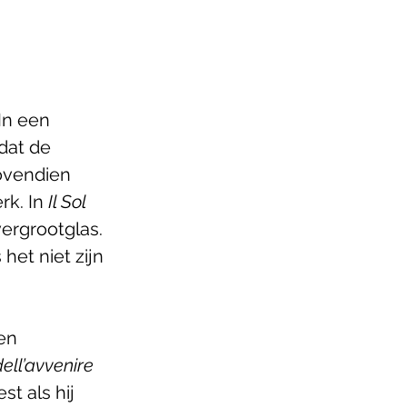
In een 
dat de 
ovendien 
k. In 
Il Sol 
vergrootglas. 
het niet zijn 
en 
 dell’avvenire
st als hij 