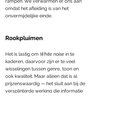
rampen. We verwarmen er ons aan 
omdat het afleiding is van het 
onvermijdelijke einde. 
Rookpluimen
Het is lastig om 
White noise 
in te 
kaderen, daarvoor zijn er te veel 
wisselingen tussen genre, toon en 
ook kwaliteit. Maar alleen dat is al 
prijzenswaardig — het sluit aan bij de 
versplinterde werking die informatie 
heeft binnen een moderne 
maatschappij, waar academici 
magiërs zijn en rookpluimen alleen 
dreigend worden als de radio er 
nieuwe linguïstische vormen aan 