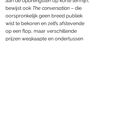
aan de opbrengsten op korte termijn, 
bewijst ook 
The conversation
 – die 
oorspronkelijk geen breed publiek 
wist te bekoren en zelfs afstevende 
op een flop, maar verschillende 
prijzen wegkaapte en ondertussen 
geprezen wordt als één van de 
absolute hoogtepunten uit Coppola’s 
veelzijdige oeuvre. 
The conversation wordt op 8, 10, 23 en 
30 augustus vertoond in de Brusselse 
Cinematek
.
Genoten van dit artikel? Neem een 
jaarabonnement op Humbug en 
ontvang elk kwartaal een oogstrelend 