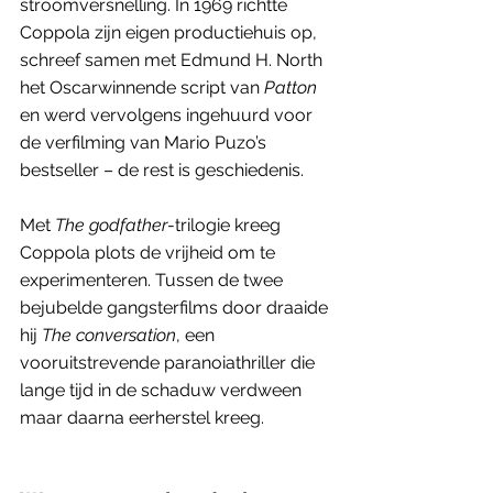
stroomversnelling. In 1969 richtte 
Coppola zijn eigen productiehuis op, 
schreef samen met Edmund H. North 
het Oscarwinnende script van 
Patton
en werd vervolgens ingehuurd voor 
de verfilming van Mario Puzo’s 
bestseller – de rest is geschiedenis. 
Met 
The godfather
-trilogie kreeg 
Coppola plots de vrijheid om te 
experimenteren. Tussen de twee 
bejubelde gangsterfilms door draaide 
hij 
The conversation
, een 
vooruitstrevende paranoiathriller die 
lange tijd in de schaduw verdween 
maar daarna eerherstel kreeg.