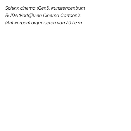
Sphinx cinema (Gent), kunstencentrum 
BUDA (Kortrijk) en Cinema Cartoon's 
(Antwerpen) organiseren van 20 t.e.m. 
26 april  cineMÁS, het festival van de 
Spaanstalige film. El perro sue no calla 
kan je op zaterdag 23 april bekijken in 
Sphinx (17u30) en Buda (18u). 
Genoten van dit artikel? Neem een 
jaarabonnement op Humbug en 
ontvang elk kwartaal een oogstrelend 
magazine in je bus. Zo maak je 
meteen ook onafhankelijke 
filmjournalistiek mogelijk.