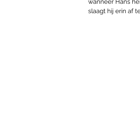
wanneer Hans hem 
slaagt hij erin af t