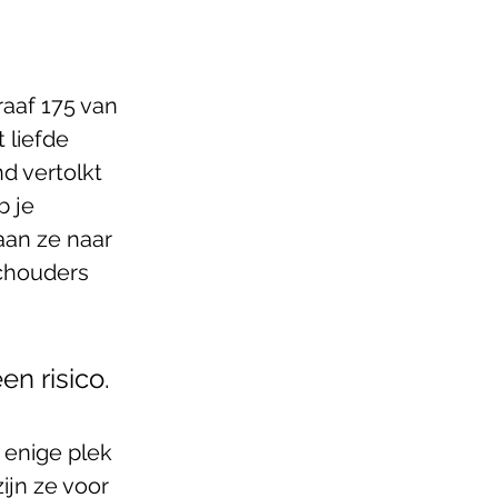
aaf 175 van 
 liefde 
d vertolkt 
 je 
aan ze naar 
chouders 
n risico.
 enige plek 
ijn ze voor 