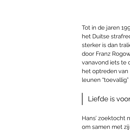
Tot in de jaren 1
het Duitse strafre
sterker is dan tra
door Franz Rogows
vanavond iets te 
het optreden van 
leunen “toevallig”
Liefde is vo
Hans’ zoektocht n
om samen met zijn 