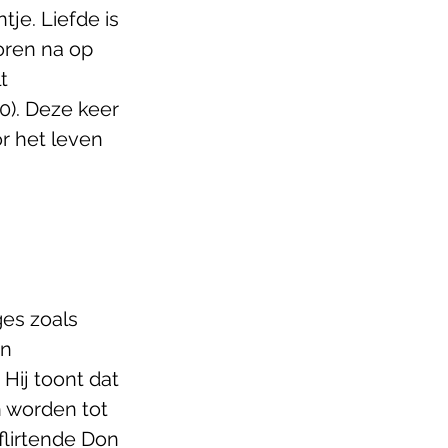
e. Liefde is 
oren na op 
t 
20). Deze keer 
or het leven 
es zoals 
n 
Hij toont dat 
 worden tot 
flirtende Don 