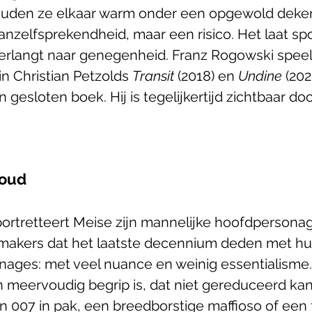
uden ze elkaar warm onder een opgewold dekentj
nzelfsprekendheid, maar een risico. Het laat sp
erlangt naar genegenheid. Franz Rogowski speel
n Christian Petzolds 
Transit
 (2018) en 
Undine
 (20
en gesloten boek. Hij is tegelijkertijd zichtbaar do
voud
portretteert Meise zijn mannelijke hoofdpersonag
mmakers dat het laatste decennium deden met hu
nages: met veel nuance en weinig essentialisme. 
 meervoudig begrip is, dat niet gereduceerd kan
n 007 in pak, een breedborstige maffioso of een 