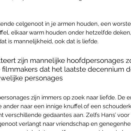
ickende celgenoot in je armen houden, een worstel
uffel, elkaar warm houden onder hetzelfde deken,
at is mannelijkheid, ook dat is liefde. 
tteert zijn mannelijke hoofdpersonages z
e filmmakers dat het laatste decennium 
welijke personages
 personages zijn immers op zoek naar liefde. De 
e ander naar een innige knuffel of een schouderkl
 verschillende gedaantes aan. Zelfs Hans’ voor
enoot verlangt naar vriendschap en genegenhei