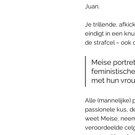
Juan.
Je trillende, afk
eindigt in een kn
de strafcel – ook d
Meise portre
feministisch
met hun vrou
Alle (mannelijke)
passionele kus, d
weet Meise, neemt
veroordeelde celg