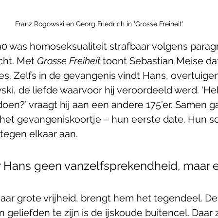
Franz Rogowski en Georg Friedrich in 'Grosse Freiheit'
990 was homoseksualiteit strafbaar volgens paragr
cht. Met 
Grosse Freiheit 
toont Sebastian Meise dat
lies. Zelfs in de gevangenis vindt Hans, overtuigen
ki, de liefde waarvoor hij veroordeeld werd. ‘Heb
doen?’ vraagt hij aan een andere 175’er. Samen g
het gevangeniskoortje – hun eerste date. Hun s
 tegen elkaar aan. 
or Hans geen vanzelfsprekendheid, maar ee
aar grote vrijheid, brengt hem het tegendeel. De
geliefden te zijn is de ijskoude buitencel. Daar z