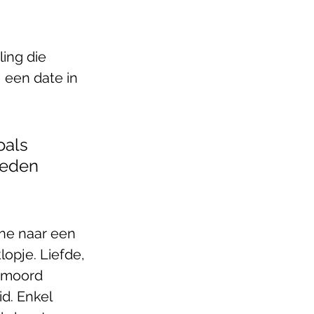
ing die 
 een date in 
oals 
deden 
ene naar een 
opje. Liefde, 
 moord 
d. Enkel 