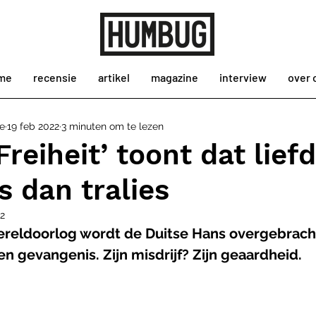
me
recensie
artikel
magazine
interview
over 
e
19 feb 2022
3 minuten om te lezen
Freiheit’ toont dat lief
is dan tralies
2
reldoorlog wordt de Duitse Hans overgebracht
n gevangenis. Zijn misdrijf? Zijn geaardheid. 