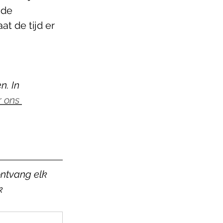
 de 
t de tijd er 
n. In 
r ons 
ntvang elk 
k 