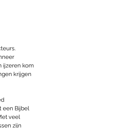
teurs. 
nneer 
n ijzeren kom 
ingen krijgen 
ed 
 een Bijbel 
Met veel 
sen zijn 