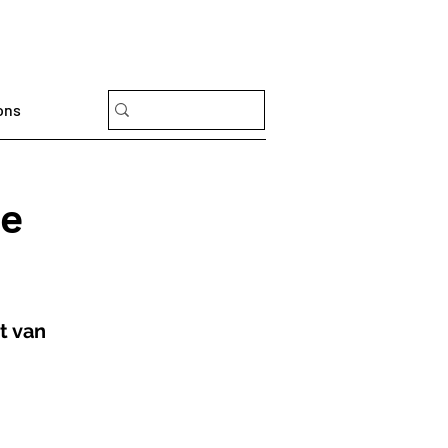
ons
de
 van 