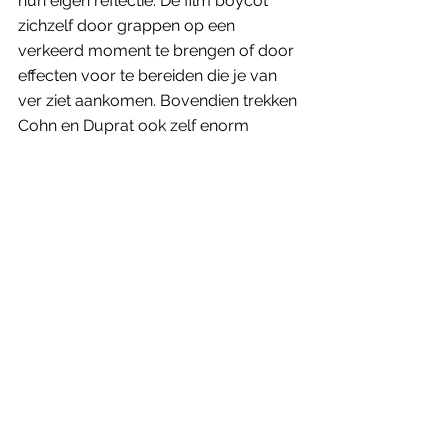
hun eigen reflectie. De film boycot 
zichzelf door grappen op een 
verkeerd moment te brengen of door 
effecten voor te bereiden die je van 
ver ziet aankomen. Bovendien trekken 
Cohn en Duprat ook zelf enorm 
bekende namen aan en is de 
producer van de film, Jaume Roures, 
een politiek actieve Catalaanse 
zakenman, filmproducent en 
mediamagnaat wiens naam allicht 
ook ooit ergens in Barcelona aan een 
straat gegeven zal worden. 
Zo maakt het regisseursduo van 
Competencia ofical een heerlijk 
kritische en satirische reflectie op de 
wereld van de film. Een zwarte 