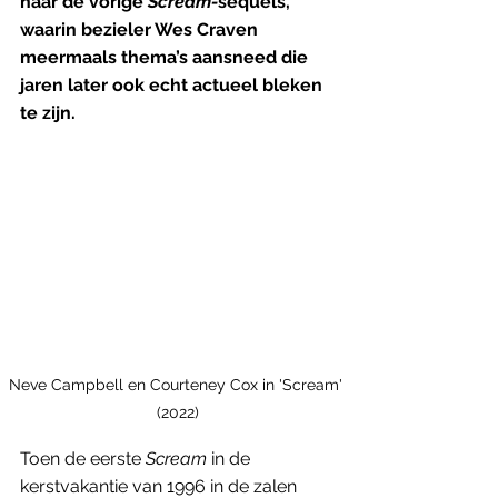
naar de vorige 
Scream-
sequels, 
waarin bezieler Wes Craven 
meermaals thema’s aansneed die 
jaren later ook echt actueel bleken 
te zijn.
Neve Campbell en Courteney Cox in 'Scream' 
(2022)
Toen de eerste 
Scream 
in de 
kerstvakantie van 1996 in de zalen 