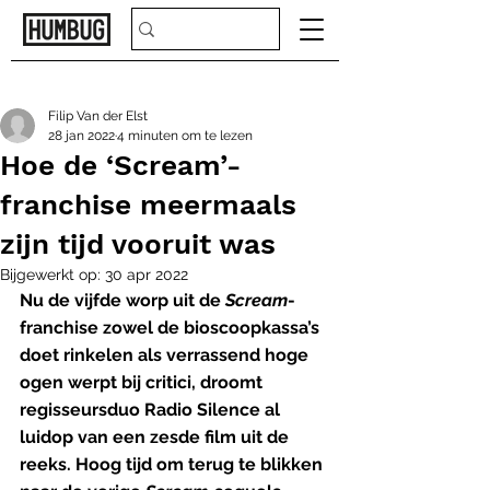
Filip Van der Elst
28 jan 2022
4 minuten om te lezen
Hoe de ‘Scream’-
franchise meermaals
zijn tijd vooruit was
Bijgewerkt op:
30 apr 2022
Nu de vijfde worp uit de 
Scream
-
franchise zowel de bioscoopkassa’s 
doet rinkelen als verrassend hoge 
ogen werpt bij critici, droomt 
regisseursduo Radio Silence al 
luidop van een zesde film uit de 
reeks. Hoog tijd om terug te blikken 