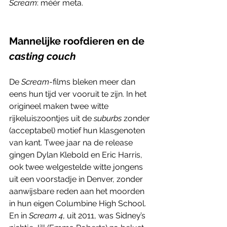
Scream
: méér meta. 
Mannelijke roofdieren en de 
casting couch
De 
Scream
-films bleken meer dan 
eens hun tijd ver vooruit te zijn. In het 
origineel maken twee witte 
rijkeluiszoontjes uit de 
suburbs
 zonder 
(acceptabel) motief hun klasgenoten 
van kant. Twee jaar na de release 
gingen Dylan Klebold en Eric Harris, 
ook twee welgestelde witte jongens 
uit een voorstadje in Denver, zonder 
aanwijsbare reden aan het moorden 
in hun eigen Columbine High School. 
En in 
Scream 4
, uit 2011, was Sidney’s 