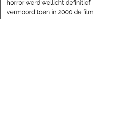
horror werd wellicht definitief 
vermoord toen in 2000 de film 
'Scary movie' uitkwam – 
overigens de oorspronkelijke 
titel van 'Scream'.
Als we één van de vele 
vervolgvehikels op 
Scream
 moeten 
aanbevelen, doe dan maar het 
onderbelichte 
Cherry falls
 uit 2000. 
Deze film zet, net zoals 
Scream 
vier 
jaar eerder, de regels op z’n kop: hier 
heeft de moordenaar het niet gemunt 
op promiscue meisjes, maar net op 
maagden. De logische consequentie: 
wie seks heeft, blijft in leven. Dat levert 
grappige taferelen op, zoals het ‘pop-