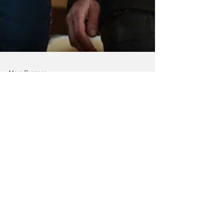
Marc Bussens
10 feb 2022
2 minuten om te lezen
Als relatietherapie
uitmondt in een
bloedig weekendje
'The trip' is een van de meest wacky,
macabere en hilarische thrillers sinds jaren.