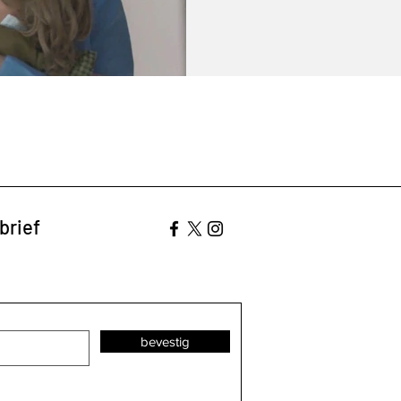
brief
bevestig