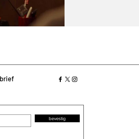
brief
bevestig