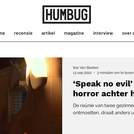
me
recensie
artikel
magazine
interview
over 
Ilse Van Baelen
13 sep 2022
3 minuten om te lezen
‘Speak no evil’
horror achter 
De reünie van twee gezinnen
ontmoetten, draait anders u