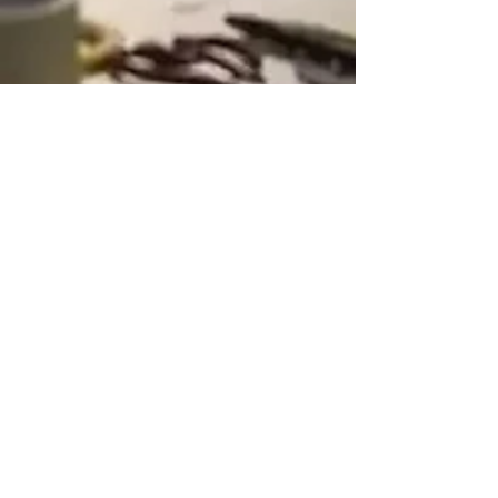
Johannes De Breuker
22 apr 2024
3 minuten om te lezen
Dean Tavoularis, de
man die mensenlijken
als props beschouwt