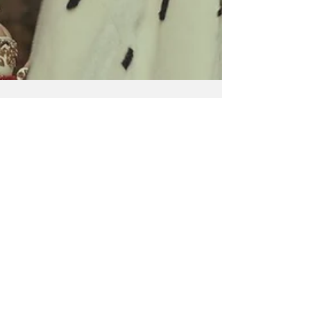
Remo Verdickt
24 nov 2023
4 minuten om te lezen
Heeft de kleine keizer
geen kleren aan?
Een biopic over een van de meest
polariserende figuren uit de Westerse
geschiedenis.