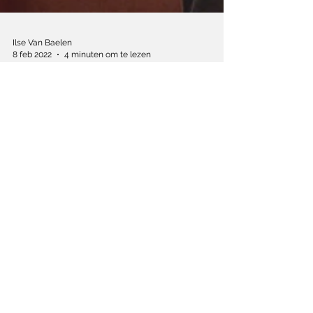
Ilse Van Baelen
8 feb 2022
4 minuten om te lezen
In ‘Les jeunes amants’
staat op liefde geen
leeftijd
Carine Tardieu maakt een knappe ode aan
liefde, leven en leeftijd.
Schrijf je in op de nieuwsbrief