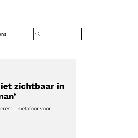
ons
iet zichtbaar in
man’
lderende metafoor voor