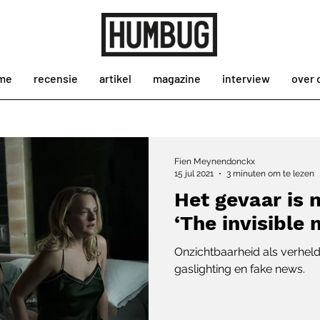
me
recensie
artikel
magazine
interview
over 
Fien Meynendonckx
15 jul 2021
3 minuten om te lezen
Het gevaar is n
‘The invisible 
Onzichtbaarheid als verhe
gaslighting en fake news.