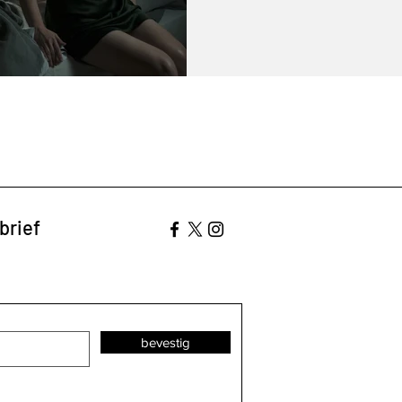
brief
bevestig