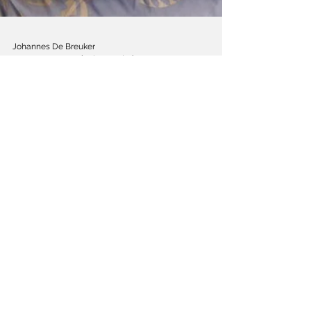
Johannes De Breuker
12 apr 2022
4 minuten om te lezen
‘Jezelf niet kunnen zijn
is pure horror’
Hanna Bergholm over 'Hatching', haar
horrorfilm over perfectie, moederschap en
tienertrubbles.
Schrijf je in op de nieuwsbrief