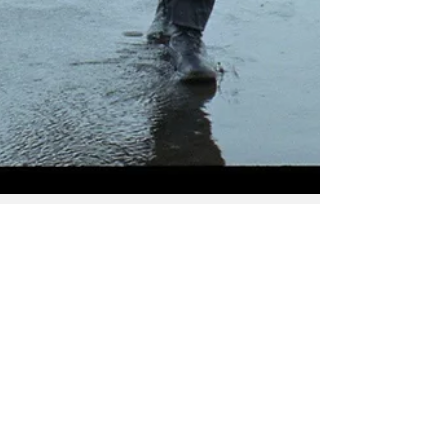
Cisse Wyn
30 mrt 2023
2 minuten om te lezen
Heeft ‘Godland’ meer
te tonen dan te
vertellen?