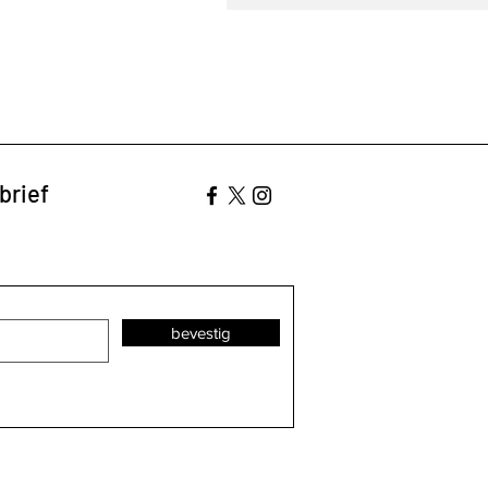
brief
bevestig