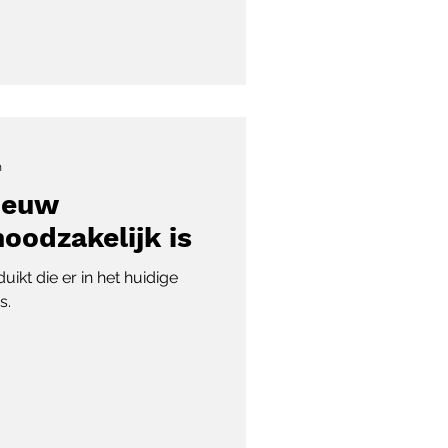
n
ieuw
oodzakelijk is
kt die er in het huidige
s.