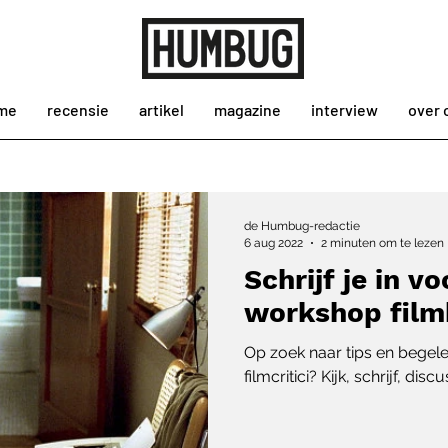
me
recensie
artikel
magazine
interview
over 
de Humbug-redactie
6 aug 2022
2 minuten om te lezen
Schrijf je in v
workshop filmk
Op zoek naar tips en begele
filmcritici? Kijk, schrijf, dis