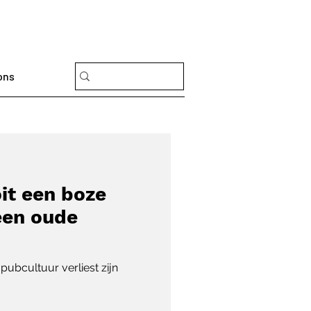
ons
oit een boze
een oude
pubcultuur verliest zijn