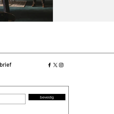
brief
bevestig