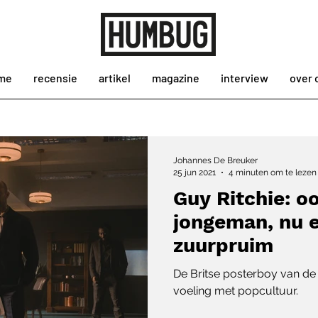
me
recensie
artikel
magazine
interview
over 
Johannes De Breuker
25 jun 2021
4 minuten om te lezen
Guy Ritchie: o
jongeman, nu 
zuurpruim
De Britse posterboy van de 
voeling met popcultuur.