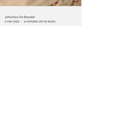
Johannes De Breuker
2 mei 2022
4 minuten om te lezen
‘Volwassenen zien de
wereld scherper door
de ogen van een kind’
Oscarwinnares Caroline Link over haar
liefdevolle oorlogsfilm 'When Hitler stole
pink rabbit'.