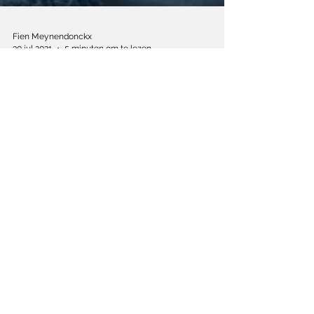
Fien Meynendonckx
30 jul 2021
5 minuten om te lezen
Over zelfreflectie en
selfies in ‘Eighth
grade’ en ‘Sweat’
Hoe films kijken naar de achterkant van
insta-populariteit.
Schrijf je in op de nieuwsbrief