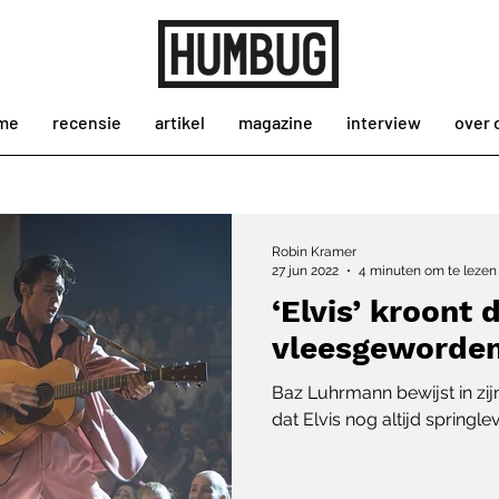
me
recensie
artikel
magazine
interview
over 
Robin Kramer
27 jun 2022
4 minuten om te lezen
‘Elvis’ kroont 
vleesgeworden
Baz Luhrmann bewijst in zi
dat Elvis nog altijd springle