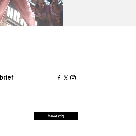
brief
bevestig