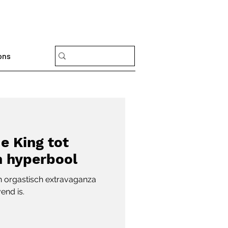
ons
de King tot
 hyperbool
jn orgastisch extravaganza
vend is.