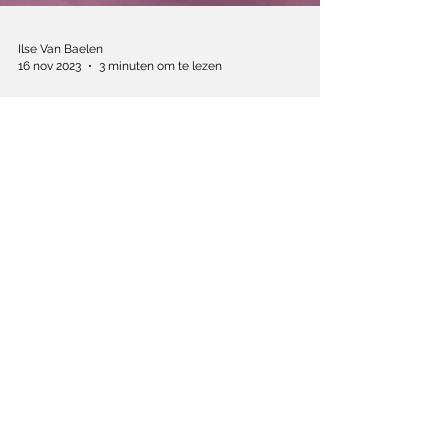
Ilse Van Baelen
16 nov 2023
3 minuten om te lezen
Het debuut van Baloji
is een betoverende
mozaïekfilm
Baloji tast in zijn langverwachte debuut
'Augure' de invloed af van het geloof in het
occulte.
Schrijf je in op de nieuwsbrief