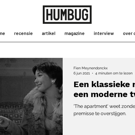
me
recensie
artikel
magazine
interview
over 
Fien Meynendonckx
6 jun 2021
4 minuten om te lezen
Een klassieke
een moderne t
'The apartment' weet zonde
premisse te overstijgen.