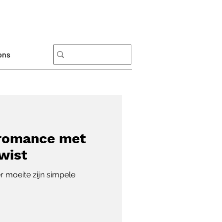
ons
 romance met
wist
r moeite zijn simpele