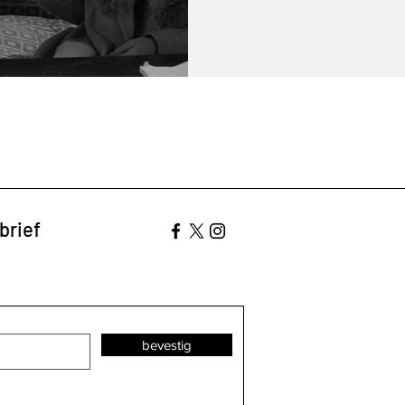
brief
bevestig