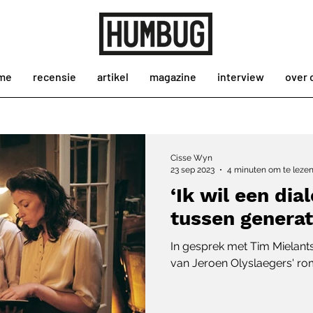
me
recensie
artikel
magazine
interview
over 
Cisse Wyn
23 sep 2023
4 minuten om te leze
‘Ik wil een dia
tussen generat
In gesprek met Tim Mielants o
van Jeroen Olyslaegers' ro