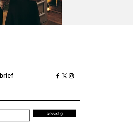
brief
bevestig