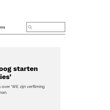
ons
n
loog starten
ies’
ver 'Wil', zijn verfilming
man.