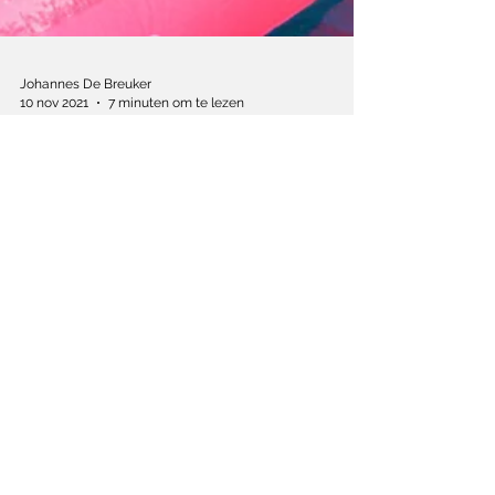
Johannes De Breuker
10 nov 2021
7 minuten om te lezen
‘In de porno-industrie
heerst een vals gevoel
van inspraak’
Sofia Kappel speelt in 'Pleasure' een
Zweedse met een natte Amerikaanse
Droom.