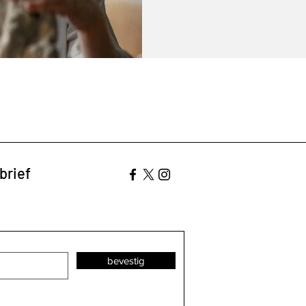
brief
bevestig