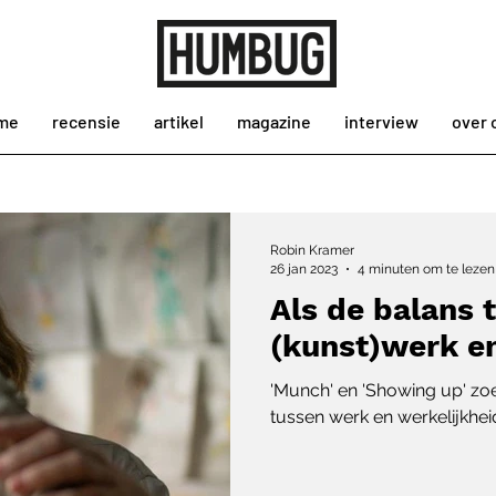
me
recensie
artikel
magazine
interview
over 
Robin Kramer
26 jan 2023
4 minuten om te lezen
Als de balans 
(kunst)werk en
'Munch' en 'Showing up' zo
tussen werk en werkelijkhei