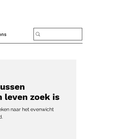
ons
tussen
 leven zoek is
eken naar het evenwicht
d.