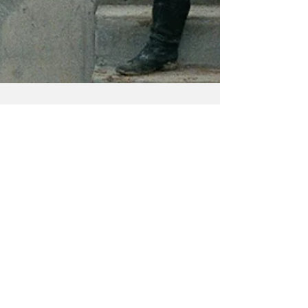
Johannes De Breuker
15 jun 2021
5 minuten om te lezen
Waarom Agnès Varda
een credit verdient
voor ‘Nomadland’
De Brusselse plaveide de weg voor de
doodgeknuffelde Oscarwinnaar van 2021.