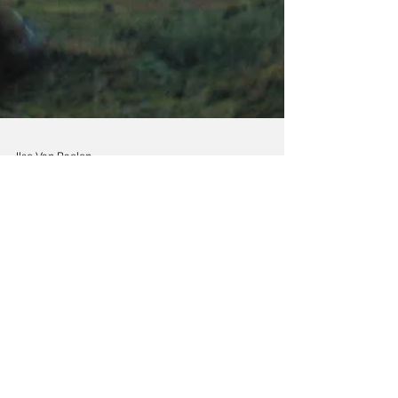
Ilse Van Baelen
3 feb 2022
3 minuten om te lezen
De verrijzenis van de
levenden in een film
wars van stereotypen
Een wonderlijke film over een kranige 80-
jarige dame in een desolaat dorp in
Lesotho.