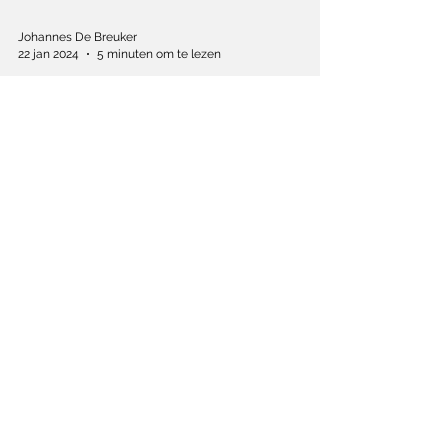
Johannes De Breuker
22 jan 2024
5 minuten om te lezen
Waarom liet Johnny
Depp zijn regiedebuut
verdwijnen?
Depp maakt zijn comeback – niet als
acteur maar als regisseur. Een kwarteeuw
nadat hij zijn eerste film regisseerde. Hoe
zat dat weer?
Schrijf je in op de nieuwsbrief