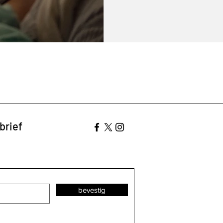
brief
bevestig