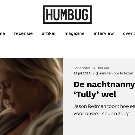
me
recensie
artikel
magazine
interview
over 
Johannes De Breuker
22 jul 2025
3 minuten om te lezen
De nachtnanny 
‘Tully’ wel
Jason Reitman toont hoe e
voor onweersbuien zorgt.