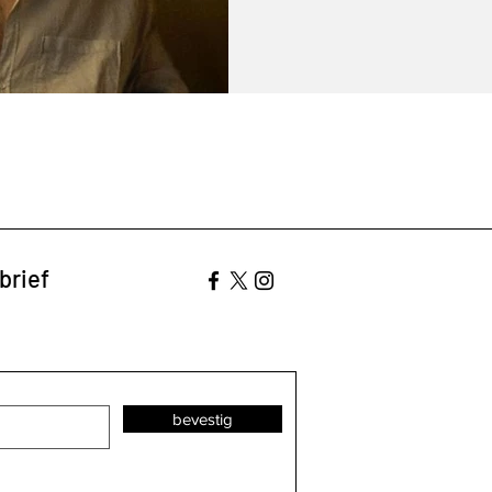
brief
bevestig