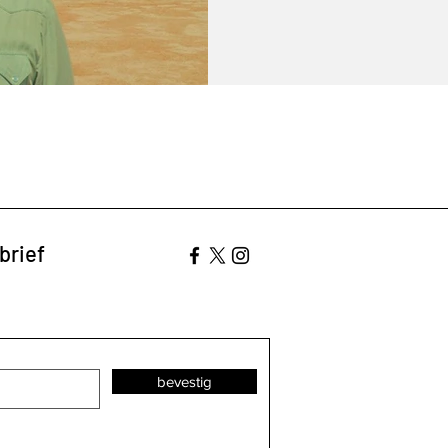
brief
bevestig