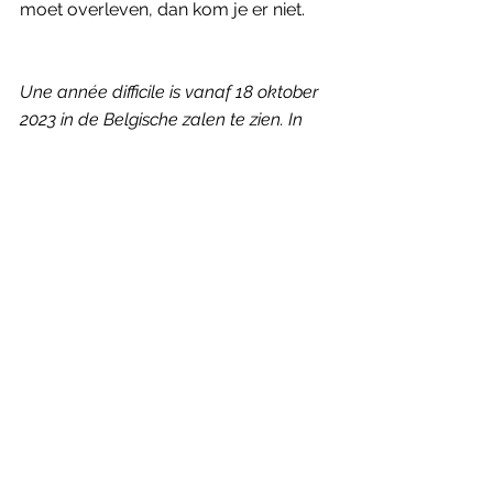
moet overleven, dan kom je er niet.
Une année difficile is vanaf 18 oktober 
2023 in de Belgische zalen te zien. In 
Nederland verschijnt de film 26 
oktober 2023. 
Genoten van dit artikel? Neem een 
jaarabonnement op Humbug en 
ontvang elk kwartaal een 
oogstrelend magazine in je bus. Zo 
maak je meteen ook onafhankelijke 
filmjournalistiek mogelijk. Schrijf je 
hier
 in op onze wekelijkse 
nieuwsbrief.