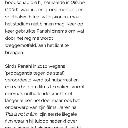
boodschap die hij herhaalde in 
Offside
(2006), waarin een groep meisjes een 
voetbalwedstrijd wil bijwonen, maar 
het stadium niet binnen mag. Keer op 
keer gebruikte Panahi cinema om wat 
door het regime wordt 
weggemoffeld, aan het licht te 
brengen.
Sinds Panahi in 2010 wegens 
‘propaganda tegen de staat’ 
veroordeeld werd tot huisarrest en 
een verbod om films te maken, vormt 
cinema’s onthullende kracht niet 
langer alleen het doel maar ook het 
onderwerp van zijn films. Jaren na 
This is not a film
, zijn eerste illegale 
film waarin hij luidop nadenkt over 
wat cinema tot cinema maakt, zet hij 