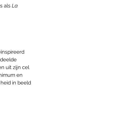
s als 
La 
eïnspireerd 
rdeelde 
 uit zijn cel 
inimum en 
heid in beeld 