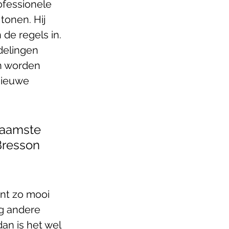
ofessionele 
tonen. Hij 
de regels in. 
delingen 
n worden 
nieuwe 
naamste 
Bresson 
t zo mooi  
ig andere 
an is het wel 