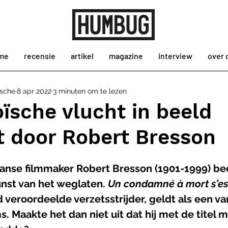
me
recensie
artikel
magazine
interview
over 
ssche
8 apr 2022
3 minuten om te lezen
ïsche vlucht in beeld
t door Robert Bresson
Franse filmmaker Robert Bresson (1901-1999) be
nst van het weglaten. 
Un condamné à mort s’es
 veroordeelde verzetsstrijder, geldt als een va
ms. Maakte het dan niet uit dat hij met de titel 