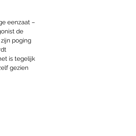
ge eenzaat – 
onist de 
zijn poging 
dt 
 is tegelijk 
elf gezien 