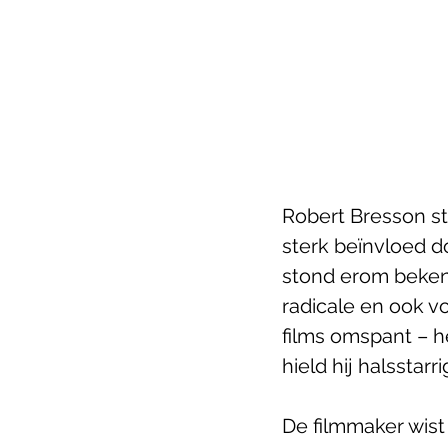
Robert Bresson stu
sterk beïnvloed 
stond erom bekend 
radicale en ook vo
films omspant – h
hield hij halsstarr
De filmmaker wist