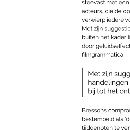
steevast met een 
acteurs, die de o
verwierp iedere v
Met zijn suggest
buiten het kader 
door geluidseffec
filmgrammatica. 
Met zijn sug
handelingen b
bij tot het o
Bressons compromi
bestempeld als 'de
tijdgenoten te ver