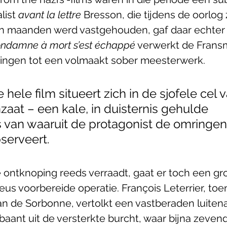
ist 
avant la lettre
 Bresson, die tijdens de oorlog 
n maanden werd vastgehouden, gaf daar echter z
ndamne à mort s’est échappé
 verwerkt de Fransm
ringen tot een volmaakt sober meesterwerk. 
ele film situeert zich in de sjofele cel 
aat – een kale, in duisternis gehulde 
van waaruit de protagonist de omringen
serveert.
e ontknoping reeds verraadt, gaat er toch een gr
eus voorbereide operatie. François Leterrier, toe
an de Sorbonne, vertolkt een vastberaden luitenan
 baant uit de versterkte burcht, waar bijna zeven