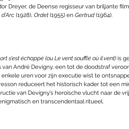
or Dreyer, de Deense regisseur van briljante film
 d’Arc
 (1928), 
Ordet
 (1955) en 
Gertrud
 (1964). 
 s’est échappé (ou Le vent soufflé où il vent)
 is g
 van André Devigny, een tot de doodstraf veroo
e enkele uren voor zijn executie wist te ontsnappen
Bresson reduceert het historisch kader tot een m
uctie van Devigny’s heroïsche vlucht naar de vrij
enigmatisch en transcendentaal ritueel. 