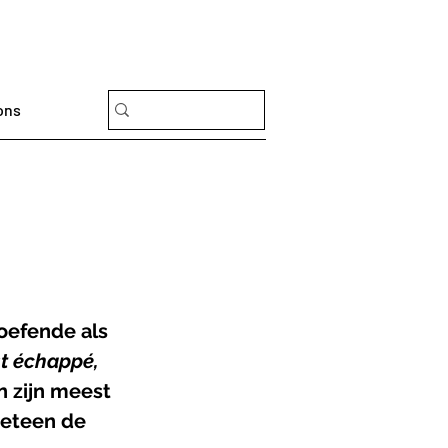
ons
oefende als 
t échappé, 
n zijn meest 
meteen de 