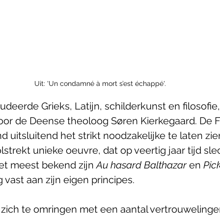
Uit: 'Un condamné à mort s’est échappé'.
deerde Grieks, Latijn, schilderkunst en filosofie
door de Deense theoloog Søren Kierkegaard. De 
uitsluitend het strikt noodzakelijke te laten zien.
lstrekt unieke oeuvre, dat op veertig jaar tijd sle
et meest bekend zijn 
Au hasard Balthazar
 en 
Pic
ig vast aan zijn eigen principes. 
 zich te omringen met een aantal vertrouwelinge