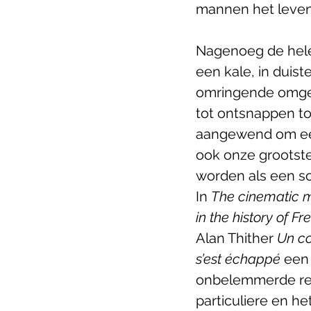
mannen het leven 
Nagenoeg de hele 
een kale, in duis
omringende omgevi
tot ontsnappen to
aangewend om een 
ook onze grootste
worden als een so
In 
The cinematic mu
in the history of 
Alan Thither 
Un c
s’est échappé
 een 
onbelemmerde rel
particuliere en het