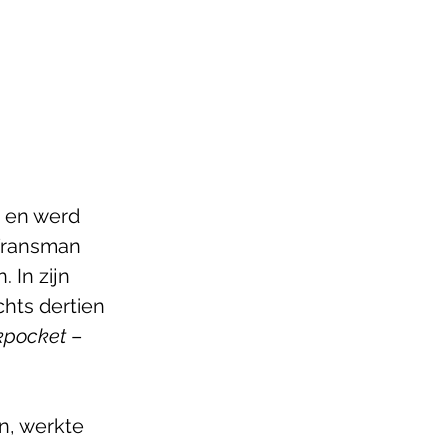
, en werd 
Fransman 
 In zijn 
chts dertien 
kpocket
 – 
n, werkte 