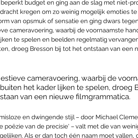
beperkt budget en ging aan de slag met niet-pr
pdracht kregen om zo weinig mogelijk emoties te 
orm van opsmuk of sensatie en ging dwars tegen 
ieve cameravoering, waarbij de voornaamste han
lijken te spelen en beelden regelmatig vervange
ten, droeg Bresson bij tot het ontstaan van een 
gestieve cameravoering, waarbij de voor
uiten het kader lijken te spelen, droeg 
ntstaan van een nieuwe filmgrammatica. 
sloze en dwingende stijl – door Michael Clemen
 poëzie van de precisie' – valt met die van wein
gelijken. Als er dan toch één naam moet vallen, d