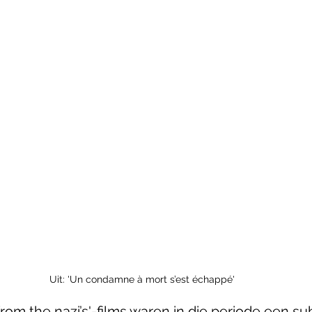
Uit: 'Un condamne à mort s’est échappé'
from the nazi’s'-films waren in die periode een s