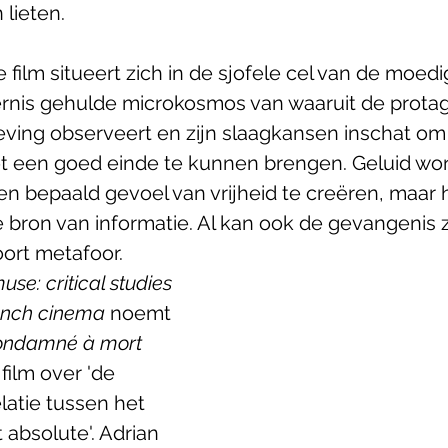
lieten. 
film situeert zich in de sjofele cel van de moedi
ternis gehulde microkosmos van waaruit de protag
ng observeert en zijn slaagkansen inschat om 
t een goed einde te kunnen brengen. Geluid wor
bepaald gevoel van vrijheid te creëren, maar het
 bron van informatie. Al kan ook de gevangenis z
ort metafoor. 
se: critical studies 
French cinema
 noemt 
ondamné à mort 
film over 'de 
atie tussen het 
 absolute'. Adrian 