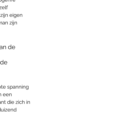
zelf 
ijn eigen 
an zijn 
van de 
de 
ote spanning 
n een 
t die zich in 
duizend 