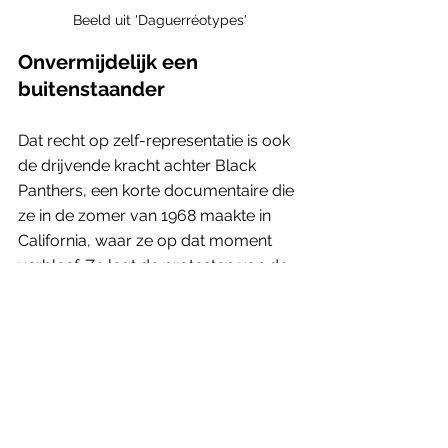
Beeld uit 'Daguerréotypes'
Onvermijdelijk een 
buitenstaander
Dat recht op zelf-representatie is ook 
de drijvende kracht achter Black 
Panthers, een korte documentaire die 
ze in de zomer van 1968 maakte in 
California, waar ze op dat moment 
verbleef. Ze legt de protesten van de 
Black Panther Party vast: een politieke 
beweging die strijd voor de rechten 
van zwarte Amerikanen.
Varda is er zich van bewust dat ze als 
witte vrouw onvermijdelijk een 
buitenstaander is en zoekt een moreel 