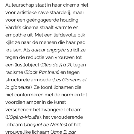
Auteurschap staat in haar cinema niet 
voor artistieke navelstaarderij, maar 
voor een geëngageerde houding. 
Varda’s cinema straalt warmte en 
empathie uit. Met een liefdevolle blik 
kijkt ze naar de mensen die haar pad 
kruisen. Als 
auteur engagée
 strijdt ze 
tegen de reductie van vrouwen tot 
een (lust)object (
Cléo de 5 à 7
), tegen 
racisme (
Black Panthers
) en tegen 
structurele armoede (
Les Glaneurs et 
la glaneuse
). Ze toont lichamen die 
niet conformeren met de norm en tot 
voordien amper in de kunst 
verschenen: het zwangere lichaam 
(
L’Opéra-Mouffe
), het verouderende 
lichaam (
Jacquot de Nantes
) of het 
vrouwelijke lichaam (
Jane B. par 