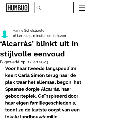
Hanne Schelstraete
16 jan 2023
2 minuten om te lezen
‘Alcarràs’ blinkt uit in
stijlvolle eenvoud
Bijgewerkt op:
17 jan 2023
Voor haar tweede langspeelfilm 
keert Carla Simón terug naar de 
plek waar het allemaal begon: het 
Spaanse dorpje Alcarràs, haar 
geboorteplek. Geïnspireerd door 
haar eigen familiegeschiedenis, 
toont ze de laatste oogst van een 
lokale landbouwfamilie.