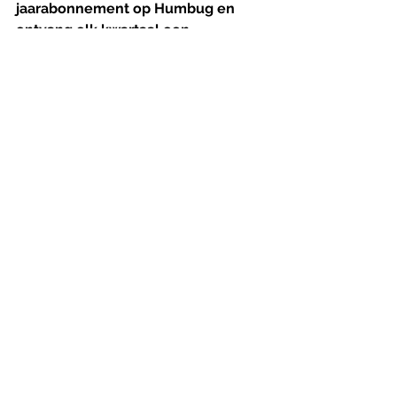
jaarabonnement op Humbug en 
ontvang elk kwartaal een 
oogstrelend magazine in je bus. Zo 
maak je meteen ook onafhankelijke 
filmjournalistiek mogelijk.
Jaarabonnement Humbug
Nu kopen
recensie
uitgelicht
Carla Simón
Alcarràs